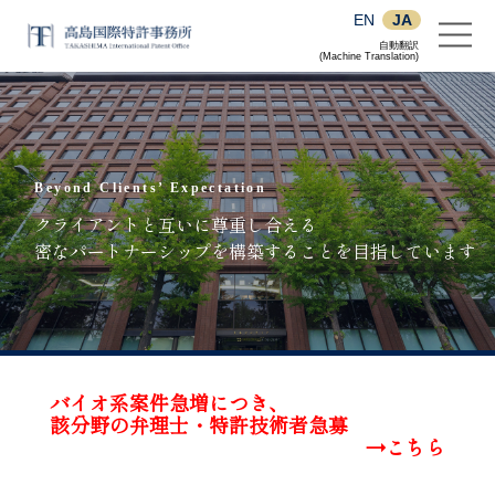
EN
JA
自動翻訳
(Machine Translation)
Beyond Clients’ Expectation
Beyond Clients’ Expectation
Beyond Clients’ Expectation
Beyond Clients’ Expectation
Beyond Clients’ Expectation
クライアントの期待を超える
事務管理の確実性
個人の力、事務所全体の力を結集して
クライアントと互いに尊重し合える
世界が舞台です
高品質のサービスを提供する
(AIの導入と多様な電子納品への対応)
一歩踏み込んだ案件の遂行をいたします
密なパートナーシップを構築することを目指しています
バイオ系案件急増につき、
該分野の弁理士・特許技術者急募
→こちら