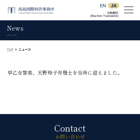
EN
JA
自動翻訳
(Machine Translation)
News
ニュース
TOP
>
ニュース
早乙女智美、天野玲子弁理士を当所に迎えました。
Contact
お問い合わせ