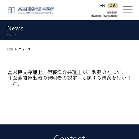
EN
JA
自動翻訳
(Machine Translation)
News
ニュース
TOP
>
ニュース
當麻博文弁理士、伊藤洋介弁理士が、製薬会社にて、
「医薬関連出願の発明者の認定」と題する講演を行いま
した。
Contact