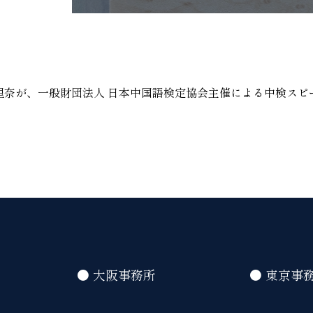
 里奈が、一般財団法人 日本中国語検定協会主催による中検ス
● 大阪事務所
● 東京事