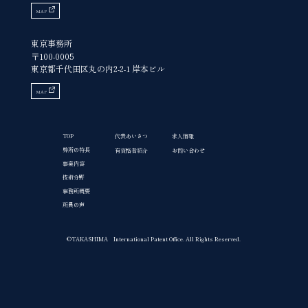
MAP
東京事務所
〒100-0005
東京都千代田区丸の内2-2-1 岸本ビル
MAP
TOP
代表あいさつ
求人情報
弊所の特長
有資格者紹介
お問い合わせ
事業内容
技術分野
事務所概要
所員の声
©TAKASHIMA International Patent Office. All Rights Reserved.