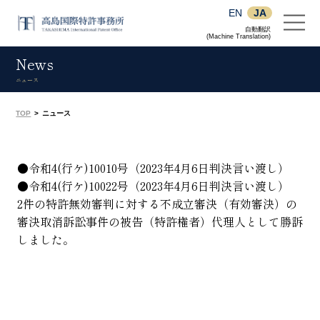
EN
JA
自動翻訳
(Machine Translation)
News
ニュース
TOP
>
ニュース
●令和4(行ケ)10010号（2023年4月6日判決言い渡し）
●令和4(行ケ)10022号（2023年4月6日判決言い渡し）
2件の特許無効審判に対する不成立審決（有効審決）の
審決取消訴訟事件の被告（特許権者）代理人として勝訴
しました。