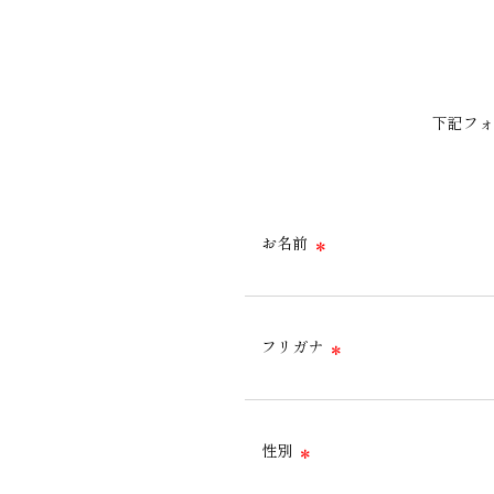
下記フォ
お名前
＊
フリガナ
＊
性別
＊