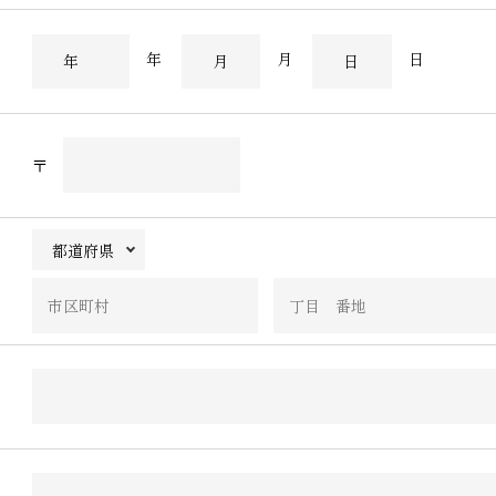
年
月
日
〒