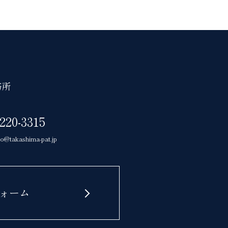
務所
5220-3315
yo@takashima-pat.jp
ォーム